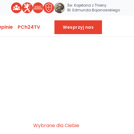
Św. Kajetana z Thieny
Bł. Edmunda Bojanowskiego
pinie
PCh24TV
Wesprzyj nas
Wybrane dla Ciebie