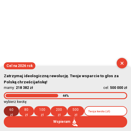
×
Cel na 2026 rok
Zatrzymaj ideologiczną rewolucję. Twoje wsparcie to głos za
Polską chrześcijańską!
mamy:
218 382 zł
cel:
500 000 zł
44%
wybierz kwotę:
60
80
100
200
500
zł
zł
zł
zł
zł
Wspieram