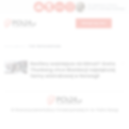
Św. Kajetana z Thieny
Bł. Edmunda Bojanowskiego
Wesprzyj nas
Strona główna
TAG: farma wiatrowa
Renifery ważniejsze niż klimat? Greta
Thunberg chce likwidacji największej
farmy wiatrakowej w Norwegii
© Stowarzyszenie Kultury Chrześcijańskiej im. ks. Piotra Skargi
2026-08-07 20:36:54