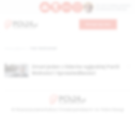
Św. Hormizdasa, papieża
Bł. Oktawiana, biskupa
Wesprzyj nas
Strona główna
TAG: Farid Ismail
Zmarł jeden z liderów egipskiej Partii
Wolności i Sprawiedliwości
© Stowarzyszenie Kultury Chrześcijańskiej im. ks. Piotra Skargi
2026-08-06 22:23:36