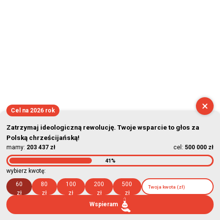
×
Cel na 2026 rok
Zatrzymaj ideologiczną rewolucję. Twoje wsparcie to głos za
Polską chrześcijańską!
mamy:
203 437 zł
cel:
500 000 zł
41%
wybierz kwotę:
60
80
100
200
500
zł
zł
zł
zł
zł
Wspieram