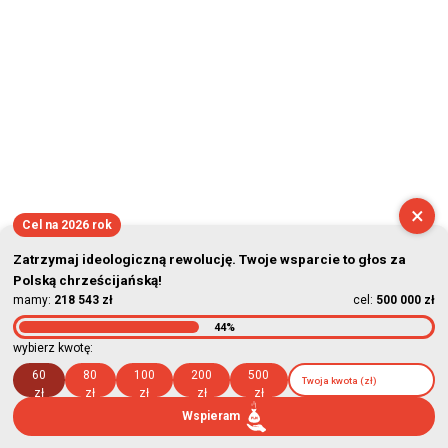
×
Cel na 2026 rok
Zatrzymaj ideologiczną rewolucję. Twoje wsparcie to głos za
Polską chrześcijańską!
mamy:
218 543 zł
cel:
500 000 zł
44%
wybierz kwotę:
60
80
100
200
500
zł
zł
zł
zł
zł
Wspieram