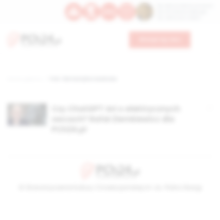
Św. Dominika Guzmana
Św. Emiliana, biskupa
Św. Zefiryna z Malii
Wesprzyj nas
Strona główna
TAG: fantastyka naukowa
Czy ChatGPT śni o elektrycznych
owcach? Rafał Ziemkiewicz dla
PCh24.pl
© Stowarzyszenie Kultury Chrześcijańskiej im. ks. Piotra Skargi
2026-08-08 08:16:46