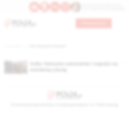
Św. Wawrzyńca, męczennika
Św. Amadeusza Portugalskiego
Wesprzyj nas
Strona główna
TAG: fanatyzm hinduski
Indie: fałszywe oskarżenie i napaść na
katolicką szkołę
© Stowarzyszenie Kultury Chrześcijańskiej im. ks. Piotra Skargi
2026-08-10 19:59:30