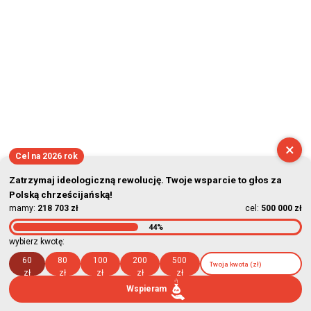
×
Cel na 2026 rok
Zatrzymaj ideologiczną rewolucję. Twoje wsparcie to głos za
Polską chrześcijańską!
mamy:
218 703 zł
cel:
500 000 zł
44%
wybierz kwotę:
60
80
100
200
500
zł
zł
zł
zł
zł
Wspieram