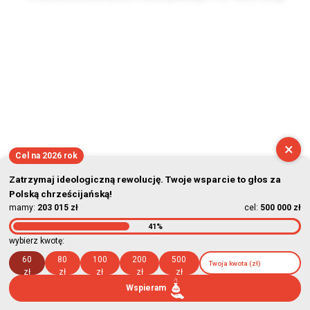
2026-08-06 05:34:48
×
Cel na 2026 rok
Zatrzymaj ideologiczną rewolucję. Twoje wsparcie to głos za
Polską chrześcijańską!
mamy:
203 015 zł
cel:
500 000 zł
41%
wybierz kwotę:
60
80
100
200
500
zł
zł
zł
zł
zł
Wspieram