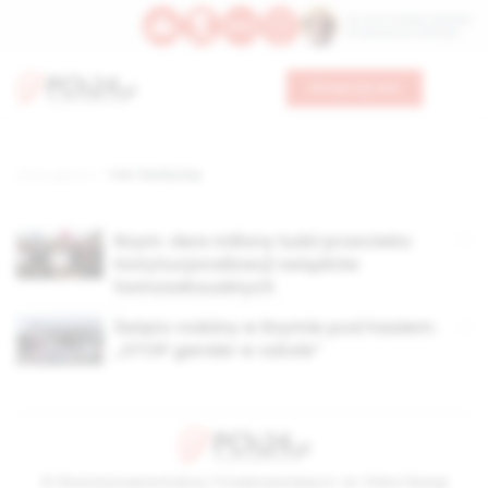
Św. Hormizdasa, papieża
Bł. Oktawiana, biskupa
Wesprzyj nas
Strona główna
TAG: Family Day
Rzym: dwa miliony ludzi przeciwko
instytucjonalizacji związków
homoseksualnych
Święto rodziny w Rzymie pod hasłem:
„STOP gender w szkole”
© Stowarzyszenie Kultury Chrześcijańskiej im. ks. Piotra Skargi