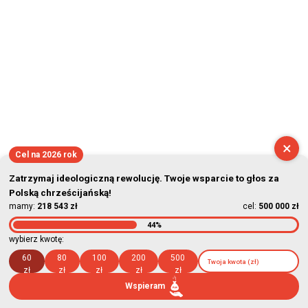
×
Cel na 2026 rok
Zatrzymaj ideologiczną rewolucję. Twoje wsparcie to głos za
Polską chrześcijańską!
mamy:
218 543 zł
cel:
500 000 zł
44%
wybierz kwotę:
60
80
100
200
500
zł
zł
zł
zł
zł
Wspieram