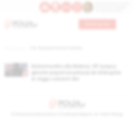
Św. Dominika Guzmana
Św. Emiliana, biskupa
Św. Zefiryna z Malii
Wesprzyj nas
Strona główna
TAG: falszywy katolicyzm Bidena
Ekskomunika dla Bidena: 45 tysięcy
głosów poparcia petycji do biskupów
w ciągu czerech dni
© Stowarzyszenie Kultury Chrześcijańskiej im. ks. Piotra Skargi
2026-08-08 12:07:21