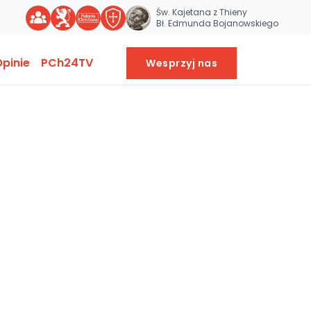
Św. Kajetana z Thieny
Bł. Edmunda Bojanowskiego
pinie
PCh24TV
Wesprzyj nas