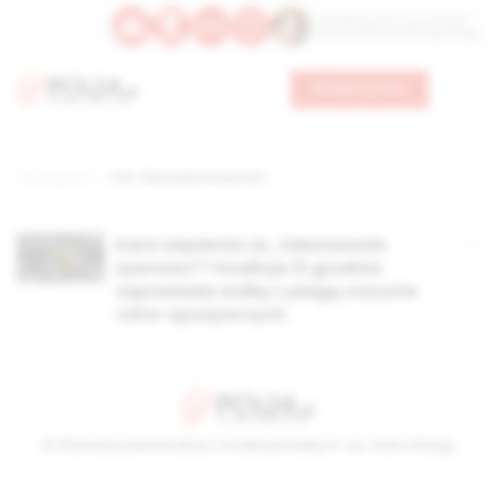
Św. Wawrzyńca, męczennika
Św. Amadeusza Portugalskiego
Wesprzyj nas
Strona główna
TAG: fałszowanie żywności
Kara więzienia za „fałszowanie
żywności”? Koalicja 13 grudnia
zapowiada walkę z plagą oszustw
rolno-spożywczych
© Stowarzyszenie Kultury Chrześcijańskiej im. ks. Piotra Skargi
2026-08-10 07:57:51