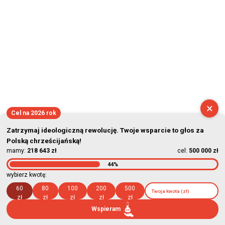
×
Cel na 2026 rok
Zatrzymaj ideologiczną rewolucję. Twoje wsparcie to głos za
Polską chrześcijańską!
mamy:
218 643 zł
cel:
500 000 zł
44%
wybierz kwotę:
60
80
100
200
500
zł
zł
zł
zł
zł
Wspieram