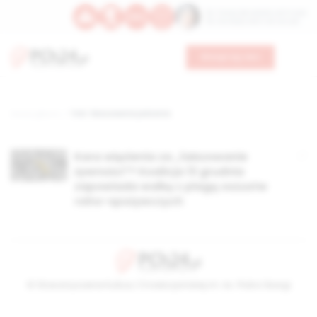
Św. Teresy Benedykty od Krzyża
Św. Kandydy Marii od Jezusa
Wesprzyj nas
Strona główna
TAG: fałszowanie jedzenia
Kara więzienia za „fałszowanie
żywności”? Koalicja 13 grudnia
zapowiada walkę z plagą oszustw
rolno-spożywczych
© Stowarzyszenie Kultury Chrześcijańskiej im. ks. Piotra Skargi
2026-08-09 11:24:10