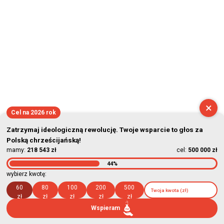
×
Cel na 2026 rok
Zatrzymaj ideologiczną rewolucję. Twoje wsparcie to głos za
Polską chrześcijańską!
mamy:
218 543 zł
cel:
500 000 zł
44%
wybierz kwotę:
60
80
100
200
500
zł
zł
zł
zł
zł
Wspieram