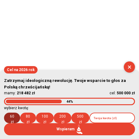
×
Cel na 2026 rok
Zatrzymaj ideologiczną rewolucję. Twoje wsparcie to głos za
Polską chrześcijańską!
mamy:
218 482 zł
cel:
500 000 zł
44%
wybierz kwotę:
60
80
100
200
500
zł
zł
zł
zł
zł
Wspieram