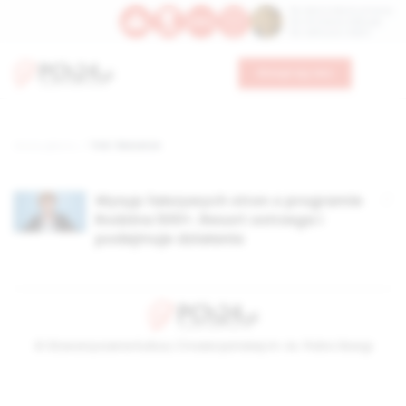
Św. Dominika Guzmana
Św. Emiliana, biskupa
Św. Zefiryna z Malii
Wesprzyj nas
Strona główna
TAG: fałszerze
Wysyp fałszywych stron o programie
Rodzina 500+. Resort ostrzega i
podejmuje działania
© Stowarzyszenie Kultury Chrześcijańskiej im. ks. Piotra Skargi
2026-08-08 06:02:06