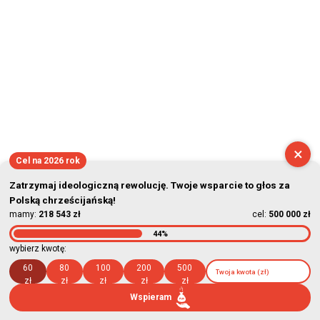
×
Cel na 2026 rok
Zatrzymaj ideologiczną rewolucję. Twoje wsparcie to głos za
Polską chrześcijańską!
mamy:
218 543 zł
cel:
500 000 zł
44%
wybierz kwotę:
60
80
100
200
500
zł
zł
zł
zł
zł
Wspieram