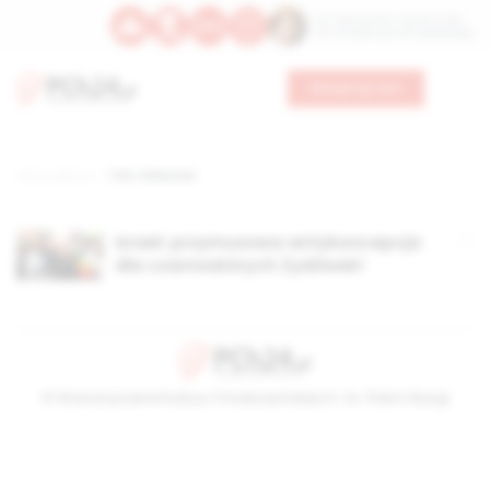
Św. Wawrzyńca, męczennika
Św. Amadeusza Portugalskiego
Wesprzyj nas
Strona główna
TAG: Faleszowi
Izrael: przymusowa antykoncepcja
dla czarnoskórych Żydówek!
© Stowarzyszenie Kultury Chrześcijańskiej im. ks. Piotra Skargi
2026-08-10 02:23:31