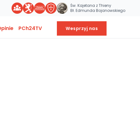
Św. Kajetana z Thieny
Bł. Edmunda Bojanowskiego
pinie
PCh24TV
Wesprzyj nas