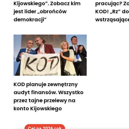
Kijowskiego”. Zobacz kim
pracując? Z
jest lider „obrońców
KOD! „Rz” do
demokracji”
wstrząsając
KOD planuje zewnętrzny
audyt finansów. Wszystko
przez tajne przelewy na
konto Kijowskiego
Cel na 2026 rok