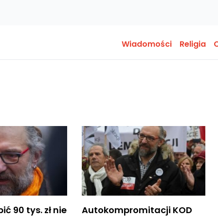
Wiadomości
Religia
O
ć 90 tys. zł nie
Autokompromitacji KOD