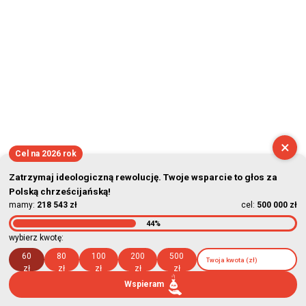
×
Cel na 2026 rok
Zatrzymaj ideologiczną rewolucję. Twoje wsparcie to głos za
Polską chrześcijańską!
mamy:
218 543 zł
cel:
500 000 zł
44%
wybierz kwotę:
60
80
100
200
500
zł
zł
zł
zł
zł
Wspieram