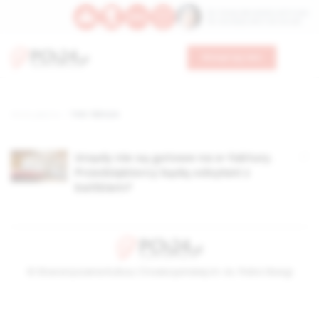
Św. Teresy Benedykty od Krzyża
Św. Kandydy Marii od Jezusa
Wesprzyj nas
Strona główna
TAG: faktura
Urzędy nie są gotowe na e-faktury.
Przedsiębiorcy będą odsyłani z
kwitkiem?
© Stowarzyszenie Kultury Chrześcijańskiej im. ks. Piotra Skargi
2026-08-09 10:34:01