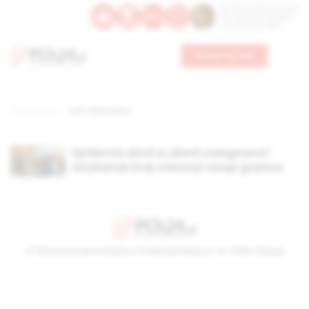
Św. Dominika Guzmana
Św. Emiliana, biskupa
Św. Zefiryna z Malii
Wesprzyj nas
Strona główna
TAG: faith karimi
Epidemia eboli w Liberii zażegnana?
Afrykański kraj otworzył swoje granice
© Stowarzyszenie Kultury Chrześcijańskiej im. ks. Piotra Skargi
2026-08-08 20:47:18