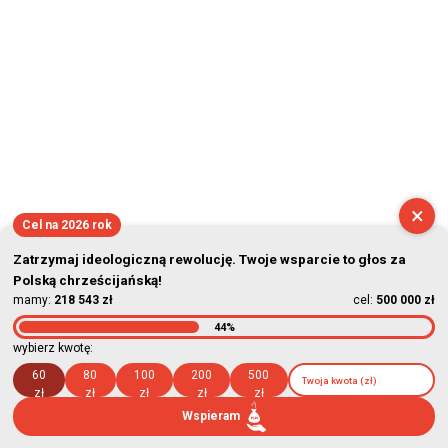
×
Cel na 2026 rok
Zatrzymaj ideologiczną rewolucję. Twoje wsparcie to głos za
Polską chrześcijańską!
mamy:
218 543 zł
cel:
500 000 zł
44%
wybierz kwotę:
60
80
100
200
500
zł
zł
zł
zł
zł
Wspieram