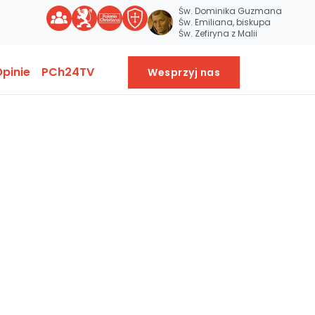
Św. Dominika Guzmana
Św. Emiliana, biskupa
Św. Zefiryna z Malii
pinie
PCh24TV
Wesprzyj nas