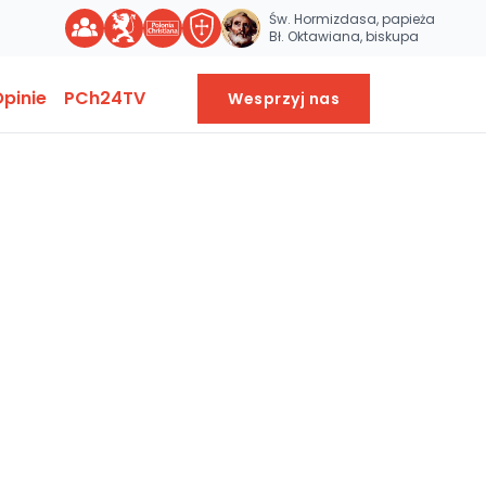
Św. Hormizdasa, papieża
Bł. Oktawiana, biskupa
pinie
PCh24TV
Wesprzyj nas