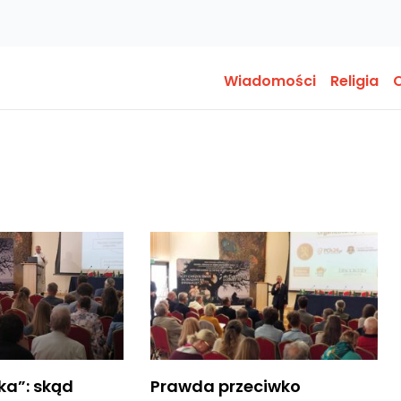
Wiadomości
Religia
O
ka”: skąd
Prawda przeciwko