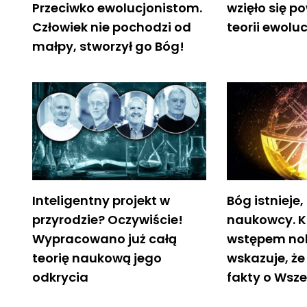
Przeciwko ewolucjonistom.
wzięło się p
Człowiek nie pochodzi od
teorii ewoluc
małpy, stworzył go Bóg!
Inteligentny projekt w
Bóg istnieje,
przyrodzie? Oczywiście!
naukowcy. K
Wypracowano już całą
wstępem nob
teorię naukową jego
wskazuje, ż
odkrycia
fakty o Wsz