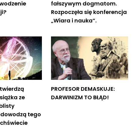
owodzenie
fałszywym dogmatom.
ji?
Rozpoczęła się konferencja
„Wiara i nauka”.
 twierdzą
PROFESOR DEMASKUJE:
siążka ze
DARWINIZM TO BŁĄD!
listy
e dowodzą tego
echświecie