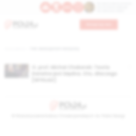
Św. Dominika Guzmana
Św. Emiliana, biskupa
Św. Zefiryna z Malii
Wesprzyj nas
Strona główna
TAG: ewolucjonizm teistyczny
O. prof. Michał Chaberek: Teoria
Darwina jest błędna. Oto, dlaczego
[WYKŁAD]
© Stowarzyszenie Kultury Chrześcijańskiej im. ks. Piotra Skargi
2026-08-08 06:33:33