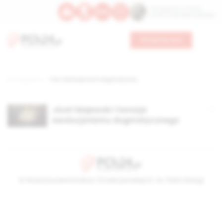
Św. Kajetana z Thieny
Bł. Edmunda Bojanowskiego
Wesprzyj nas
Strona główna
TAG: Ewolucjonizm dogmatyczny
Józef Majewski i herezja
ewolucjonizmu dogmatycznego
© Stowarzyszenie Kultury Chrześcijańskiej im. ks. Piotra Skargi
2026-08-07 05:13:33