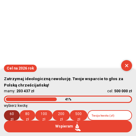
×
Cel na 2026 rok
Zatrzymaj ideologiczną rewolucję. Twoje wsparcie to głos za
Polską chrześcijańską!
mamy:
203 437 zł
cel:
500 000 zł
41%
wybierz kwotę:
60
80
100
200
500
zł
zł
zł
zł
zł
Wspieram