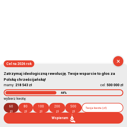
×
Cel na 2026 rok
Zatrzymaj ideologiczną rewolucję. Twoje wsparcie to głos za
Polską chrześcijańską!
mamy:
218 543 zł
cel:
500 000 zł
44%
wybierz kwotę:
60
80
100
200
500
zł
zł
zł
zł
zł
Wspieram