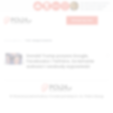
Św. Dominika Guzmana
Św. Emiliana, biskupa
Św. Zefiryna z Malii
Wesprzyj nas
Strona główna
TAG: ewaporowanie
Donald Trump pozywa Google,
Facebooka i Twittera. Za łamanie
wolności i swobody wypowiedzi
© Stowarzyszenie Kultury Chrześcijańskiej im. ks. Piotra Skargi
2026-08-08 14:26:44