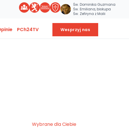
Św. Dominika Guzmana
Św. Emiliana, biskupa
Św. Zefiryna z Malii
pinie
PCh24TV
Wesprzyj nas
Wybrane dla Ciebie