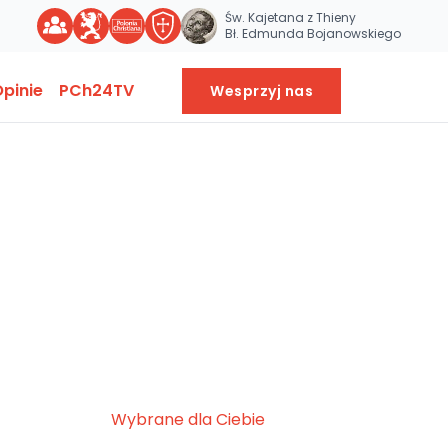
Św. Kajetana z Thieny
Bł. Edmunda Bojanowskiego
pinie
PCh24TV
Wesprzyj nas
Wybrane dla Ciebie