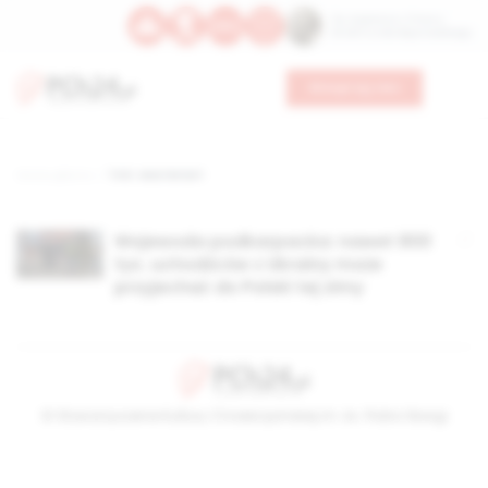
Św. Kajetana z Thieny
Bł. Edmunda Bojanowskiego
Wesprzyj nas
Strona główna
TAG: ewa leniart
Wojewoda podkarpacka: nawet 800
tys. uchodźców z Ukrainy może
przyjechać do Polski tej zimy
© Stowarzyszenie Kultury Chrześcijańskiej im. ks. Piotra Skargi
2026-08-07 15:23:52