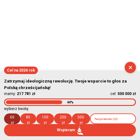
×
Cel na 2026 rok
Zatrzymaj ideologiczną rewolucję. Twoje wsparcie to głos za
Polską chrześcijańską!
mamy:
217 781 zł
cel:
500 000 zł
44%
wybierz kwotę:
60
80
100
200
500
zł
zł
zł
zł
zł
Wspieram