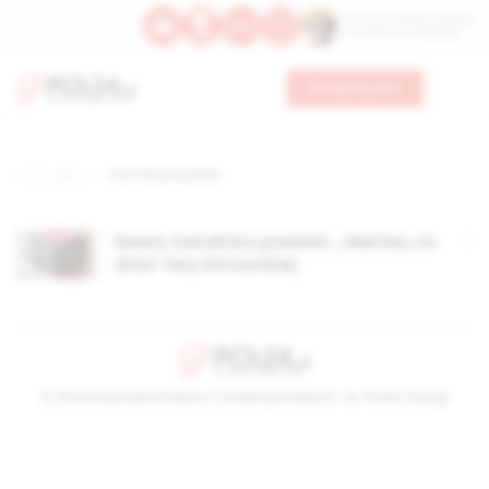
Św. Hormizdasa, papieża
Bł. Oktawiana, biskupa
Wesprzyj nas
Strona główna
TAG: Ewa Dmowska
Nowa, katolicka powieść. „Martwy za
dnia” Ewy Dmowskiej
© Stowarzyszenie Kultury Chrześcijańskiej im. ks. Piotra Skargi
2026-08-06 14:22:42