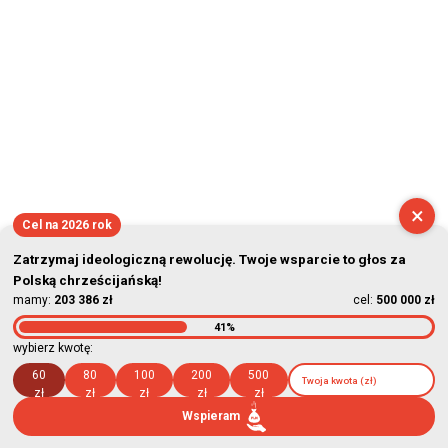
×
Cel na 2026 rok
Zatrzymaj ideologiczną rewolucję. Twoje wsparcie to głos za
Polską chrześcijańską!
mamy:
203 386 zł
cel:
500 000 zł
41%
wybierz kwotę:
60
80
100
200
500
zł
zł
zł
zł
zł
Wspieram