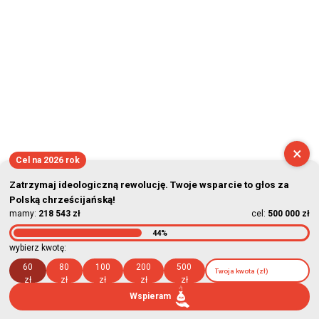
×
Cel na 2026 rok
Zatrzymaj ideologiczną rewolucję. Twoje wsparcie to głos za
Polską chrześcijańską!
mamy:
218 543 zł
cel:
500 000 zł
44%
wybierz kwotę:
60
80
100
200
500
zł
zł
zł
zł
zł
Wspieram