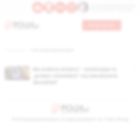
Św. Teresy Benedykty od Krzyża
Św. Kandydy Marii od Jezusa
Wesprzyj nas
Strona główna
TAG: eutanazja w Europie
Na ścieżce śmierci – eutanazja to
„prawo człowieka” czy bezduszna
zbrodnia?
© Stowarzyszenie Kultury Chrześcijańskiej im. ks. Piotra Skargi
2026-08-09 03:53:16