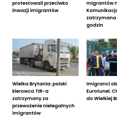
protestowali przeciwko
migrantów n
inwazji imigrantów
Komunikacja
zatrzymana 
godzin
Wielka Brytania: polski
Imigranci o
kierowca TIR-a
Eurotunel. C
zatrzymany za
do Wielkiej B
przewożenie nielegalnych
imigrantów