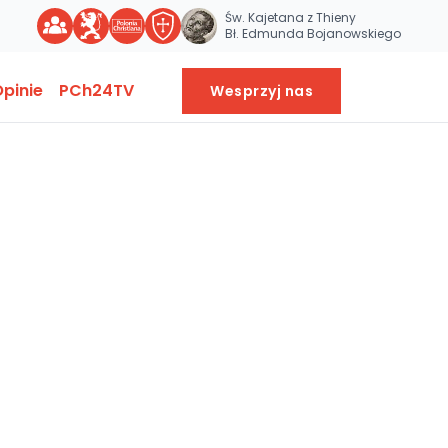
Św. Kajetana z Thieny
Bł. Edmunda Bojanowskiego
pinie
PCh24TV
Wesprzyj nas