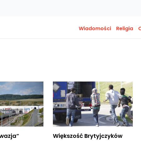
Wiadomości
Religia
O
nwazja”
Większość Brytyjczyków