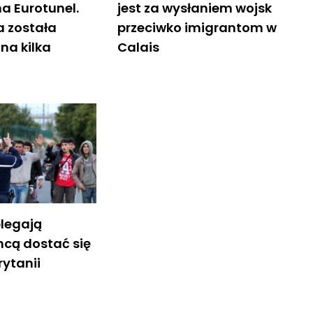
a Eurotunel.
jest za wysłaniem wojsk
 została
przeciwko imigrantom w
na kilka
Calais
blegają
hcą dostać się
rytanii