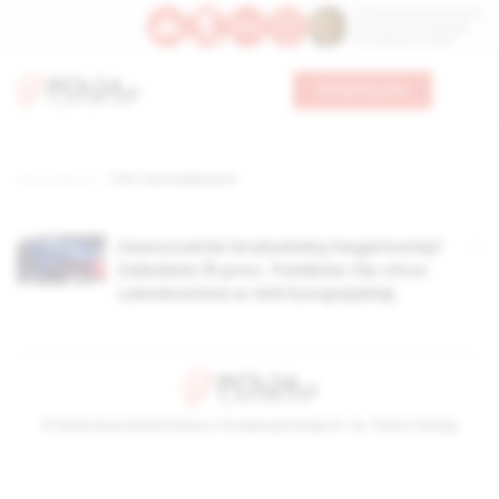
Św. Dominika Guzmana
Św. Emiliana, biskupa
Św. Zefiryna z Malii
Wesprzyj nas
Strona główna
TAG: euroscepycyzm
Zauroczenie brukselską hegemonią?
Zaledwie 15 proc. Polaków nie chce
członkostwa w Unii Europejskiej
© Stowarzyszenie Kultury Chrześcijańskiej im. ks. Piotra Skargi
2026-08-08 13:31:23