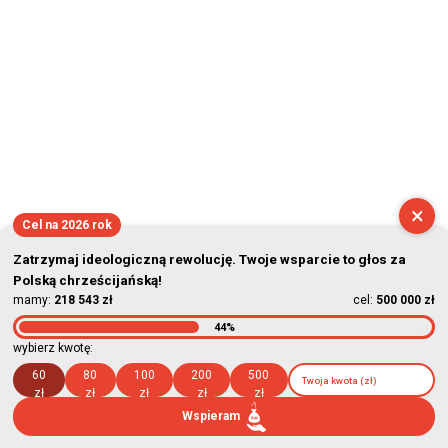
×
Cel na 2026 rok
Zatrzymaj ideologiczną rewolucję. Twoje wsparcie to głos za
Polską chrześcijańską!
mamy:
218 543 zł
cel:
500 000 zł
44%
wybierz kwotę:
60
80
100
200
500
zł
zł
zł
zł
zł
Wspieram