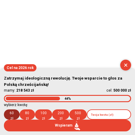
×
Cel na 2026 rok
Zatrzymaj ideologiczną rewolucję. Twoje wsparcie to głos za
Polską chrześcijańską!
mamy:
218 543 zł
cel:
500 000 zł
44%
wybierz kwotę:
60
80
100
200
500
zł
zł
zł
zł
zł
Wspieram