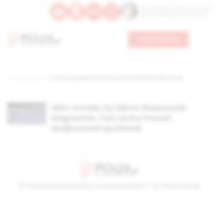
Św. Teresy Benedykty od Krzyża
Św. Kandydy Marii od Jezusa
Wesprzyj nas
Strona główna
TAG: Europejskie Stowarzyszenie Klubów Piłkarskich
UEFA chciała, by kibice finansowali
imigrantów. Fani Lecha Poznań
zbojkotowali spotkanie
© Stowarzyszenie Kultury Chrześcijańskiej im. ks. Piotra Skargi
2026-08-09 04:05:01