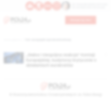
Św. Teresy Benedykty od Krzyża
Św. Kandydy Marii od Jezusa
Wesprzyj nas
Strona główna
TAG: europejski sąd obrachunkowy
„Słaba i niespójna reakcja” Komisji
Europejskiej. Audytorzy krytycznie o
działaniach eurokratów
© Stowarzyszenie Kultury Chrześcijańskiej im. ks. Piotra Skargi
2026-08-09 10:26:00