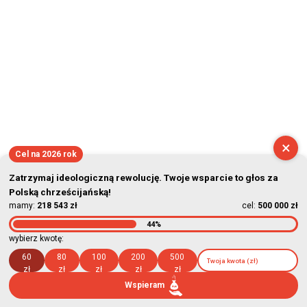
×
Cel na 2026 rok
Zatrzymaj ideologiczną rewolucję. Twoje wsparcie to głos za
Polską chrześcijańską!
mamy:
218 543 zł
cel:
500 000 zł
44%
wybierz kwotę:
60
80
100
200
500
zł
zł
zł
zł
zł
Wspieram