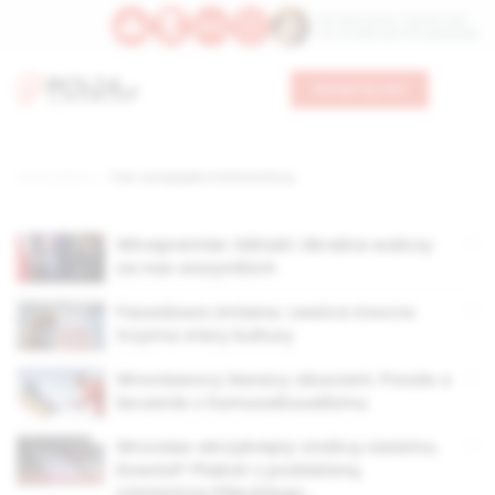
Św. Wawrzyńca, męczennika
Św. Amadeusza Portugalskiego
Wesprzyj nas
Strona główna
TAG: europejska stolica kultury
Wicepremier Gliński: Ukraina walczy
za nas wszystkich
Fasadowa zmiana. Lewica mocno
trzyma stery kultury
Wrocławscy lewacy oburzeni. Poszło o
leczenie z homoseksualizmu
Wrocław okrzyknięty stolicą rasizmu.
Dowód? Plakat z podobizną
rotmistrza Pileckiego…