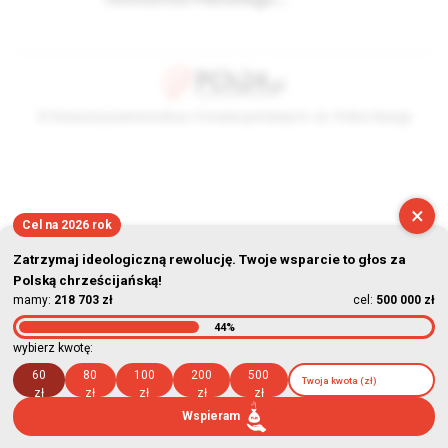
© Stowarzyszenie Kultury Chrześcijańskiej im. ks. Piotra Skargi
2026-08-10 19:17:52
×
Cel na 2026 rok
Zatrzymaj ideologiczną rewolucję. Twoje wsparcie to głos za
Polską chrześcijańską!
mamy:
218 703 zł
cel:
500 000 zł
44%
wybierz kwotę:
60
80
100
200
500
zł
zł
zł
zł
zł
Wspieram