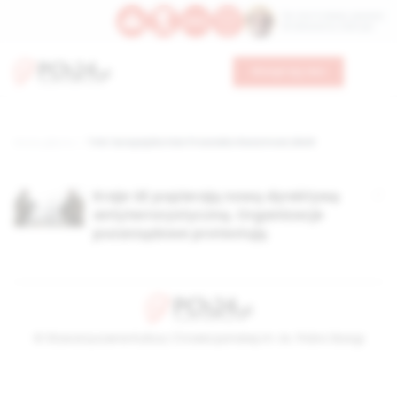
Św. Hormizdasa, papieża
Bł. Oktawiana, biskupa
Wesprzyj nas
Strona główna
TAG: Europejska Sieć Przeciwko Rasizmowi ,ENAR
Kraje UE popierają nową dyrektywę
antyterrorystyczną. Organizacje
pozarządowe protestują
© Stowarzyszenie Kultury Chrześcijańskiej im. ks. Piotra Skargi
2026-08-06 14:09:00