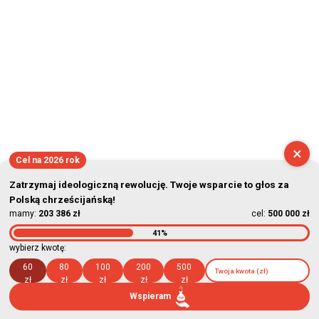
×
Cel na 2026 rok
Zatrzymaj ideologiczną rewolucję. Twoje wsparcie to głos za
Polską chrześcijańską!
mamy:
203 386 zł
cel:
500 000 zł
41%
wybierz kwotę:
60
80
100
200
500
zł
zł
zł
zł
zł
Wspieram