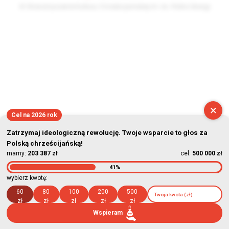
© Stowarzyszenie Kultury Chrześcijańskiej im. ks. Piotra Skargi
2026-08-06 20:53:47
×
Cel na 2026 rok
Zatrzymaj ideologiczną rewolucję. Twoje wsparcie to głos za
Polską chrześcijańską!
mamy:
203 387 zł
cel:
500 000 zł
41%
wybierz kwotę:
60
80
100
200
500
zł
zł
zł
zł
zł
Wspieram