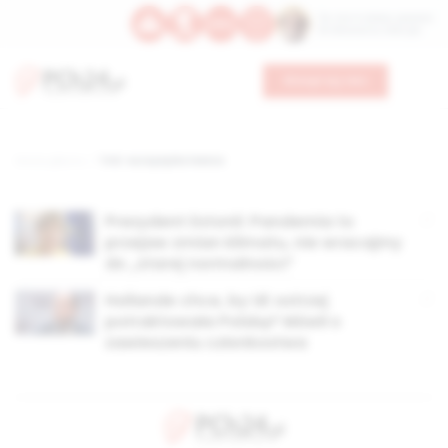
Św. Hormizdasa, papieża
Bł. Oktawiana, biskupa
Wesprzyj nas
Strona główna
TAG: europejska lewica
Prezydent Estonii: Pandemia to
przejaw zmian klimatu, nie wracajmy
do „starej normalności”
Hollande chce, by UE ostrzej
potraktowała Polskę? Mówił o
zawieszeniu członkostwa