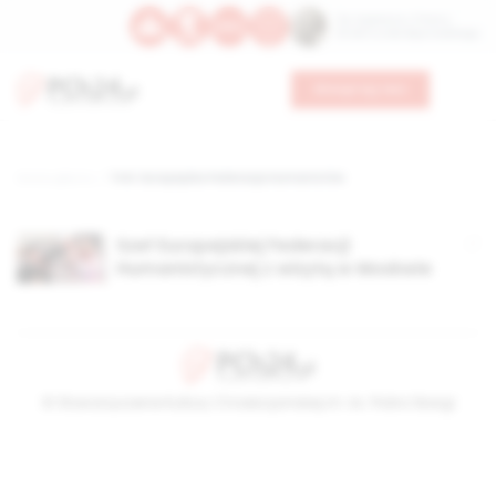
Św. Kajetana z Thieny
Bł. Edmunda Bojanowskiego
Wesprzyj nas
Strona główna
TAG: Europejska Federacja Humanistów
Szef Europejskiej Federacji
Humanistycznej z wizytą w Moskwie
© Stowarzyszenie Kultury Chrześcijańskiej im. ks. Piotra Skargi
2026-08-07 13:35:24