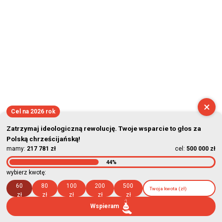
×
Cel na 2026 rok
Zatrzymaj ideologiczną rewolucję. Twoje wsparcie to głos za
Polską chrześcijańską!
mamy:
217 781 zł
cel:
500 000 zł
44%
wybierz kwotę:
60
80
100
200
500
zł
zł
zł
zł
zł
Wspieram