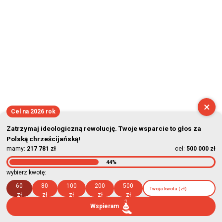
×
Cel na 2026 rok
Zatrzymaj ideologiczną rewolucję. Twoje wsparcie to głos za
Polską chrześcijańską!
mamy:
217 781 zł
cel:
500 000 zł
44%
wybierz kwotę:
60
80
100
200
500
zł
zł
zł
zł
zł
Wspieram