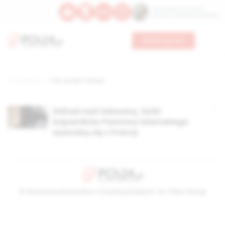
Św. Kajetana z Thieny
Bł. Edmunda Bojanowskiego
Wesprzyj nas
Strona główna
TAG: Europa. Francja
Dżihad nad Sekwaną. Setki
bojowników Państwa Islamskiego
wywodzą się z Francji
© Stowarzyszenie Kultury Chrześcijańskiej im. ks. Piotra Skargi
2026-08-07 15:57:18