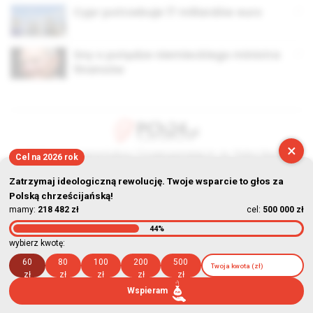
Cypr potrzebuje 17 miliardów euro
Sny o potędze niemieckiego ministra
finansów
×
© Stowarzyszenie Kultury Chrześcijańskiej im. ks. Piotra Skargi
Cel na 2026 rok
2026-08-08 06:25:25
Zatrzymaj ideologiczną rewolucję. Twoje wsparcie to głos za
Polską chrześcijańską!
mamy:
218 482 zł
cel:
500 000 zł
44%
wybierz kwotę:
60
80
100
200
500
zł
zł
zł
zł
zł
Wspieram