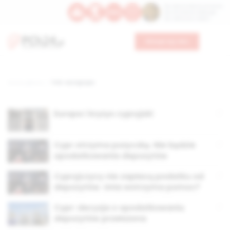
Św. Dominika Guzmana
Św. Emiliana, biskupa
Św. Zefiryna z Malii
Wesprzyj nas
Strona główna
TAG: eurogrupa
Europa i kryzys cypryjski
Cypr otrzyma pożyczkę. Nie będzie
opodatkowania depozytów
Cypryjczycy nie zapłacą podatku od
depozytów. Unia wstrzyma pomoc?
Cypr: decyzja o opodatkowaniu
depozytów przełożona