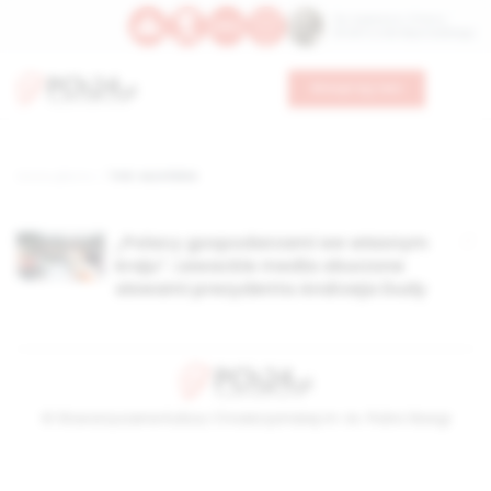
Św. Kajetana z Thieny
Bł. Edmunda Bojanowskiego
Wesprzyj nas
Strona główna
TAG: eurofobia
„Polacy gospodarzami we własnym
kraju”. Lewackie media oburzone
słowami prezydenta Andrzeja Dudy
© Stowarzyszenie Kultury Chrześcijańskiej im. ks. Piotra Skargi
2026-08-07 20:13:56