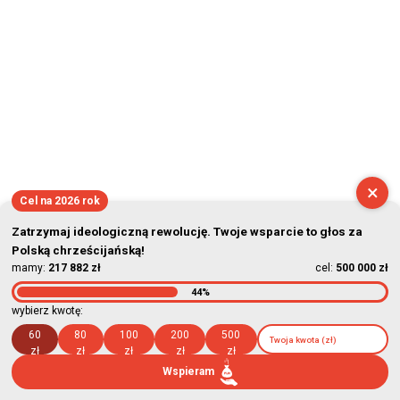
×
Cel na 2026 rok
Zatrzymaj ideologiczną rewolucję. Twoje wsparcie to głos za
Polską chrześcijańską!
mamy:
217 882 zł
cel:
500 000 zł
44%
wybierz kwotę:
60
80
100
200
500
zł
zł
zł
zł
zł
Wspieram