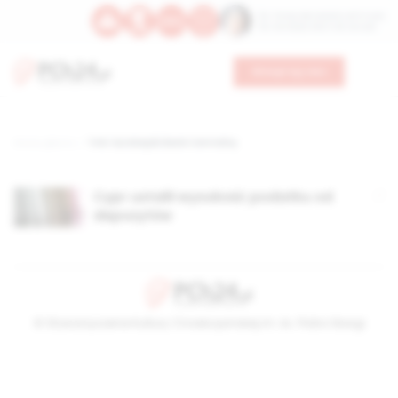
Św. Teresy Benedykty od Krzyża
Św. Kandydy Marii od Jezusa
Wesprzyj nas
Strona główna
TAG: Eurobejski Bank Centralny
Cypr ustalił wysokość podatku od
depozytów
© Stowarzyszenie Kultury Chrześcijańskiej im. ks. Piotra Skargi
2026-08-09 08:23:46