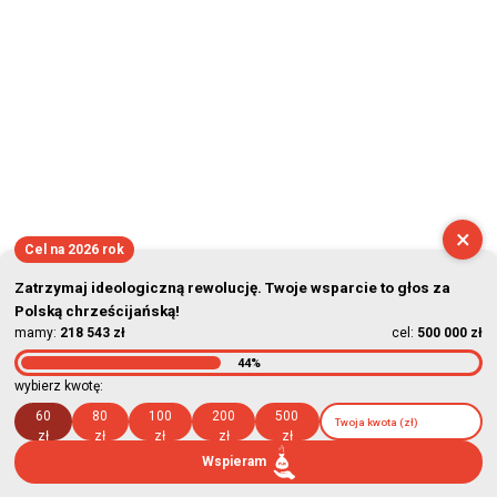
×
Cel na 2026 rok
Zatrzymaj ideologiczną rewolucję. Twoje wsparcie to głos za
Polską chrześcijańską!
mamy:
218 543 zł
cel:
500 000 zł
44%
wybierz kwotę:
60
80
100
200
500
zł
zł
zł
zł
zł
Wspieram