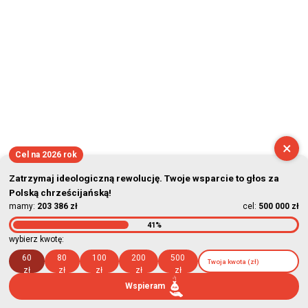
×
Cel na 2026 rok
Zatrzymaj ideologiczną rewolucję. Twoje wsparcie to głos za
Polską chrześcijańską!
mamy:
203 386 zł
cel:
500 000 zł
41%
wybierz kwotę:
60
80
100
200
500
zł
zł
zł
zł
zł
Wspieram