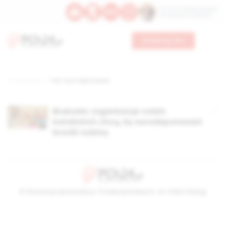
Św. Hormizdasa, papieża
Bł. Oktawiana, biskupa
Wesprzyj nas
Strona główna
TAG: euro deputowani
Bruksela: organizacje rodzin
katolickich chcą, by eurodeputowani
bronili rodziny
© Stowarzyszenie Kultury Chrześcijańskiej im. ks. Piotra Skargi
2026-08-06 19:28:54