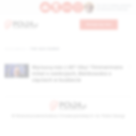
Św. Hormizdasa, papieża
Bł. Oktawiana, biskupa
Wesprzyj nas
Strona główna
TAG: euro-budżet
Wyrzucą nas z UE? Oby! Timmermans
mówi o sankcjach, Bieńkowska o
cięciach w budżecie
© Stowarzyszenie Kultury Chrześcijańskiej im. ks. Piotra Skargi
2026-08-06 06:32:27