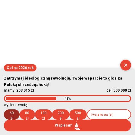
×
Cel na 2026 rok
Zatrzymaj ideologiczną rewolucję. Twoje wsparcie to głos za
Polską chrześcijańską!
mamy:
203 015 zł
cel:
500 000 zł
41%
wybierz kwotę:
60
80
100
200
500
zł
zł
zł
zł
zł
Wspieram