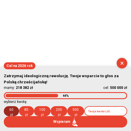
×
Cel na 2026 rok
Zatrzymaj ideologiczną rewolucję. Twoje wsparcie to głos za
Polską chrześcijańską!
mamy:
218 382 zł
cel:
500 000 zł
44%
wybierz kwotę:
60
80
100
200
500
zł
zł
zł
zł
zł
Wspieram