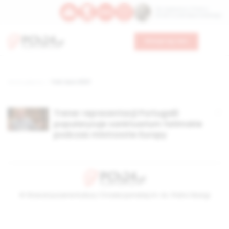
Św. Kajetana z Thieny
Bł. Edmunda Bojanowskiego
Wesprzyj nas
Strona główna
TAG: Euro 2021
Trener reprezentacji Portugalii
popularyzuje sanktuarium fatimskie
podczas mistrzostw Europy
© Stowarzyszenie Kultury Chrześcijańskiej im. ks. Piotra Skargi
2026-08-07 20:57:25