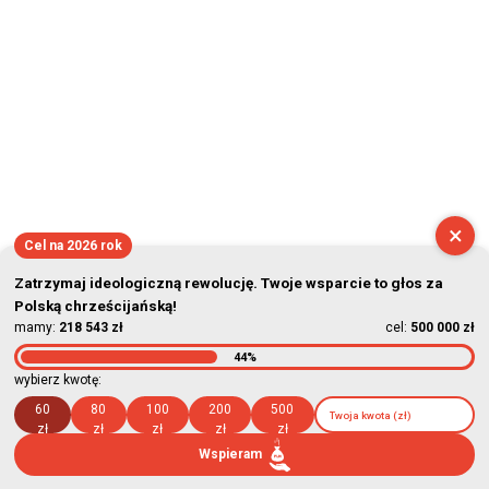
×
Cel na 2026 rok
Zatrzymaj ideologiczną rewolucję. Twoje wsparcie to głos za
Polską chrześcijańską!
mamy:
218 543 zł
cel:
500 000 zł
44%
wybierz kwotę:
60
80
100
200
500
zł
zł
zł
zł
zł
Wspieram