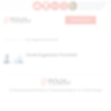
Św. Dominika Guzmana
Św. Emiliana, biskupa
Św. Zefiryna z Malii
Wesprzyj nas
Strona główna
TAG: Eugeniusz Postolski
Zmarł Eugeniusz Postolski
© Stowarzyszenie Kultury Chrześcijańskiej im. ks. Piotra Skargi
2026-08-08 10:28:31