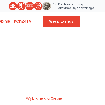
Św. Kajetana z Thieny
Bł. Edmunda Bojanowskiego
pinie
PCh24TV
Wesprzyj nas
Wybrane dla Ciebie