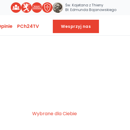
Św. Kajetana z Thieny
Bł. Edmunda Bojanowskiego
pinie
PCh24TV
Wesprzyj nas
Wybrane dla Ciebie