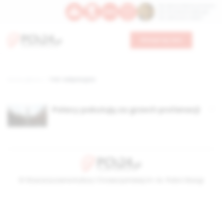
Św. Dominika Guzmana
Św. Emiliana, biskupa
Św. Zefiryna z Malii
Wesprzyj nas
Strona główna
TAG: eskpiacyjna
Polacy pokutują za grzech profanacji
© Stowarzyszenie Kultury Chrześcijańskiej im. ks. Piotra Skargi
2026-08-08 17:28:26