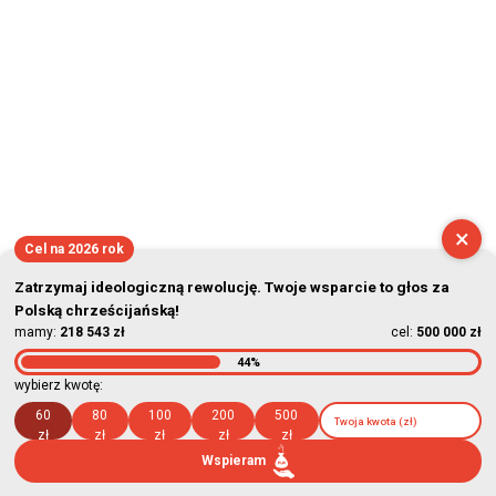
×
Cel na 2026 rok
Zatrzymaj ideologiczną rewolucję. Twoje wsparcie to głos za
Polską chrześcijańską!
mamy:
218 543 zł
cel:
500 000 zł
44%
wybierz kwotę:
60
80
100
200
500
zł
zł
zł
zł
zł
Wspieram