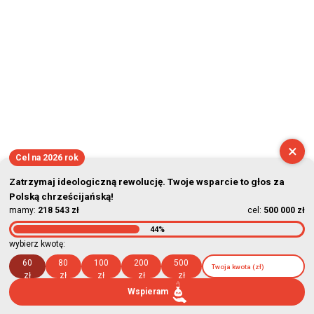
×
Cel na 2026 rok
Zatrzymaj ideologiczną rewolucję. Twoje wsparcie to głos za
Polską chrześcijańską!
mamy:
218 543 zł
cel:
500 000 zł
44%
wybierz kwotę:
60
80
100
200
500
zł
zł
zł
zł
zł
Wspieram