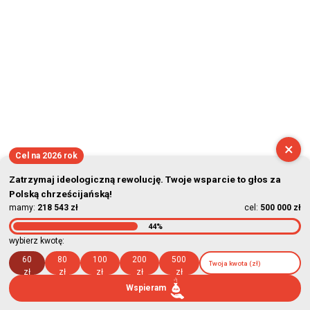
×
Cel na 2026 rok
Zatrzymaj ideologiczną rewolucję. Twoje wsparcie to głos za
Polską chrześcijańską!
mamy:
218 543 zł
cel:
500 000 zł
44%
wybierz kwotę:
60
80
100
200
500
zł
zł
zł
zł
zł
Wspieram