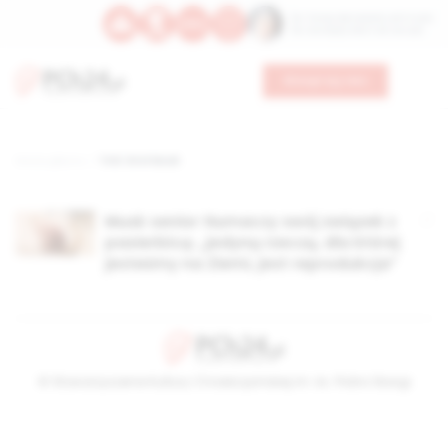
Św. Teresy Benedykty od Krzyża
Św. Kandydy Marii od Jezusa
Wesprzyj nas
Strona główna
TAG: Errol Musk
Musk senior tłumaczy swój związek z
pasierbicą: „jedyną rzeczą, dla której
jesteśmy na Ziemi, jest reprodukcja”
© Stowarzyszenie Kultury Chrześcijańskiej im. ks. Piotra Skargi
2026-08-09 06:09:40