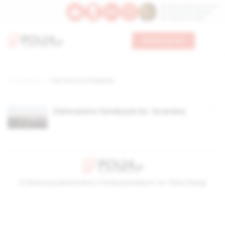
Św. Dominika Guzmana
Św. Emiliana, biskupa
Św. Zefiryna z Malii
Wesprzyj nas
Strona główna
TAG: Ernst von Freyberg
Zamrożono fundusze ks. Scarano
© Stowarzyszenie Kultury Chrześcijańskiej im. ks. Piotra Skargi
2026-08-08 06:44:43