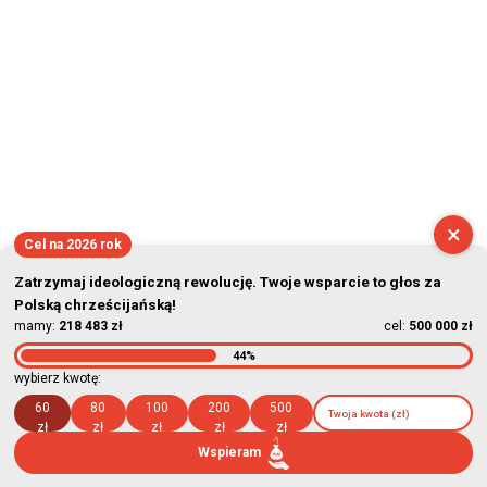
×
Cel na 2026 rok
Zatrzymaj ideologiczną rewolucję. Twoje wsparcie to głos za
Polską chrześcijańską!
mamy:
218 483 zł
cel:
500 000 zł
44%
wybierz kwotę:
60
80
100
200
500
zł
zł
zł
zł
zł
Wspieram