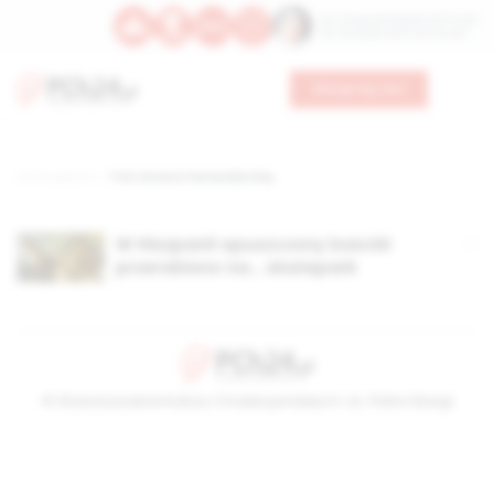
Św. Teresy Benedykty od Krzyża
Św. Kandydy Marii od Jezusa
Wesprzyj nas
Strona główna
TAG: Ernesto Fernandez Rey
W Hiszpanii opuszczony kościół
przerobiono na… skatepark
© Stowarzyszenie Kultury Chrześcijańskiej im. ks. Piotra Skargi
2026-08-09 06:10:58