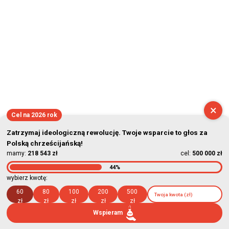
×
Cel na 2026 rok
Zatrzymaj ideologiczną rewolucję. Twoje wsparcie to głos za
Polską chrześcijańską!
mamy:
218 543 zł
cel:
500 000 zł
44%
wybierz kwotę:
60
80
100
200
500
zł
zł
zł
zł
zł
Wspieram