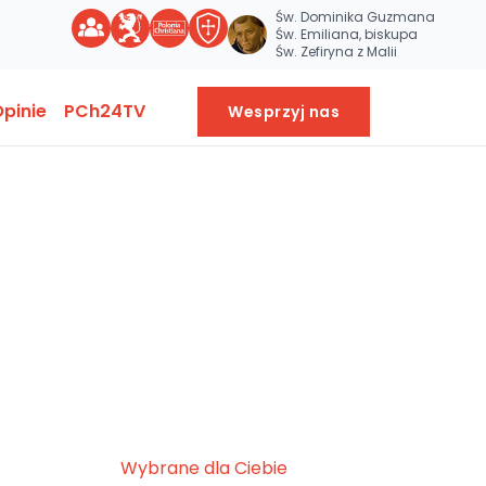
Św. Dominika Guzmana
Św. Emiliana, biskupa
Św. Zefiryna z Malii
pinie
PCh24TV
Wesprzyj nas
Wybrane dla Ciebie