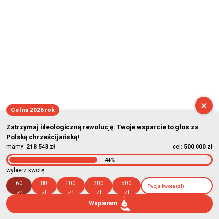
×
Cel na 2026 rok
Zatrzymaj ideologiczną rewolucję. Twoje wsparcie to głos za
Polską chrześcijańską!
mamy:
218 543 zł
cel:
500 000 zł
44%
wybierz kwotę:
60
80
100
200
500
zł
zł
zł
zł
zł
Wspieram