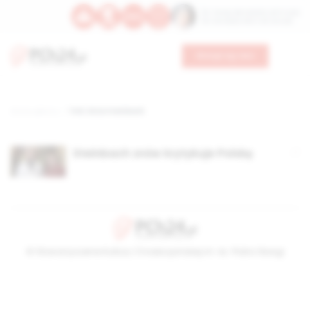
Św. Teresy Benedykty od Krzyża
Św. Kandydy Marii od Jezusa
Wesprzyj nas
Strona główna
TAG: Erica Steinbach
Steinbach znów krytykuje Polskę
© Stowarzyszenie Kultury Chrześcijańskiej im. ks. Piotra Skargi
2026-08-09 08:39:52